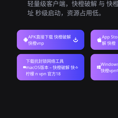
轻量级客户端，快橙破解 与 快橙
址 秒级启动，资源占用低。
APK直接下载 快橙破解
App S
快橙vnp
解 快橙
下载抗封锁网络工具
Windo
macOS版本 – 快橙破解 快
快橙vp
柠檬 n vpn 官方18